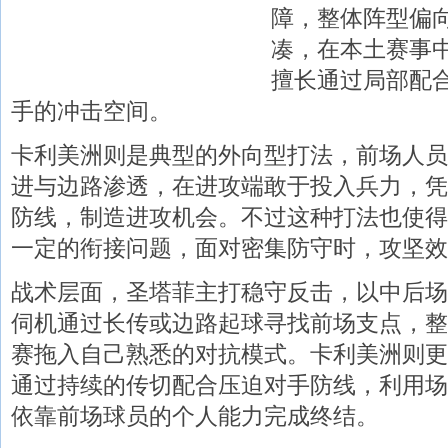
障，整体阵型偏
凑，在本土赛事
擅长通过局部配
手的冲击空间。
卡利美洲则是典型的外向型打法，前场人员
进与边路渗透，在进攻端敢于投入兵力，凭
防线，制造进攻机会。不过这种打法也使得
一定的衔接问题，面对密集防守时，攻坚效
战术层面，圣塔菲主打稳守反击，以中后场
伺机通过长传或边路起球寻找前场支点，整
赛拖入自己熟悉的对抗模式。卡利美洲则更
通过持续的传切配合压迫对手防线，利用场
依靠前场球员的个人能力完成终结。