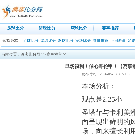
足球比分
篮球比分
网球比分
赛事推荐
选择版本：
足球比分
篮球比分
网球比分
完场比分
赛事推荐
下日赛事
足
901网球比分
体球网网球比分
90足球比分
捷报比分
雪缘园足球比分
体球网
当前位置：
澳客比分网
>>
赛事推荐
>>
早场福利！信心哥伦甲！【赛事
发布时间：2026-05-13 08:50:02
本场分析：
观点是2.25小
圣塔菲与卡利美
面呈现出鲜明的
场，向来擅长利