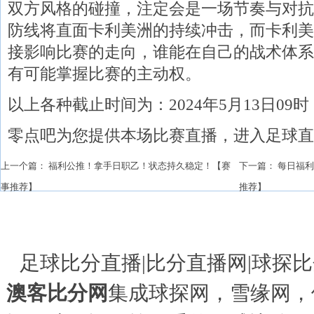
双方风格的碰撞，注定会是一场节奏与对抗
防线将直面卡利美洲的持续冲击，而卡利美
接影响比赛的走向，谁能在自己的战术体系
有可能掌握比赛的主动权。
以上各种截止时间为：2024年5月13日09时
零点吧为您提供本场比赛直播，进入足球直
上一个篇：
福利公推！拿手日职乙！状态持久稳定！【赛
下一篇：
每日福利
事推荐】
推荐】
足球比分直播|比分直播网|球探比分
澳客比分网
集成球探网，雪缘网，