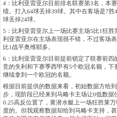
4：比利亚雷亚尔目前排名联赛第3名，本赛
绩。打入64球丢掉39球。其中在客场是7胜
球丢掉24球。
5：比利亚雷亚尔上一场比赛主场5比1狂
利亚雷亚尔在主场表现很不错，不过客场表
比1战平奥维耶多。
6：比利亚雷亚尔目前提前锁定了联赛前四
竞的失利和下赛季西甲有5个欧冠名额，下
继续拿到一个欧冠的名额。
根据目前提供的数据来看，初始数据方给到
步，现阶段已经来到马略卡主场让0低数据
0.25高反位置了，黄潜水艇上一场狂胜莱
度的。但我观察数据却给到马略卡支持，甚