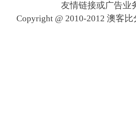
友情链接或广告业务合
Copyright @ 2010-2012 澳客比