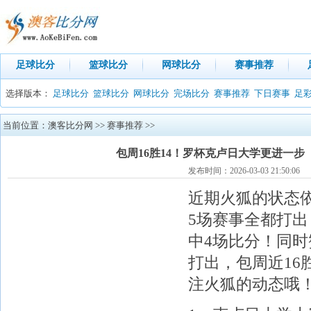
足球比分
篮球比分
网球比分
赛事推荐
选择版本：
足球比分
篮球比分
网球比分
完场比分
赛事推荐
下日赛事
足
901网球比分
体球网网球比分
90足球比分
捷报比分
雪缘园足球比分
体球网
当前位置：
澳客比分网
>>
赛事推荐
>>
包周16胜14！罗杯克卢日大学更进一步
发布时间：2026-03-03 21:50:06
近期火狐的状态
5场赛事全都打出
中4场比分！同
打出，包周近16
注火狐的动态哦