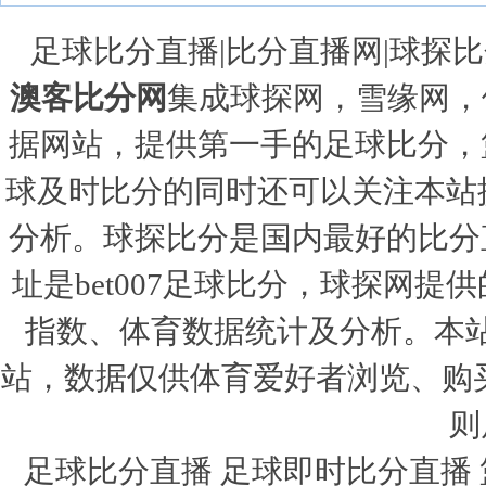
足球比分直播|比分直播网|球探比分
澳客比分网
集成球探网，雪缘网，
据网站，提供第一手的足球比分，
球及时比分的同时还可以关注本站
分析。球探比分是国内最好的比分
址是bet007足球比分，球探网
指数、体育数据统计及分析。本
站，数据仅供体育爱好者浏览、购买
则
足球比分直播 足球即时比分直播 