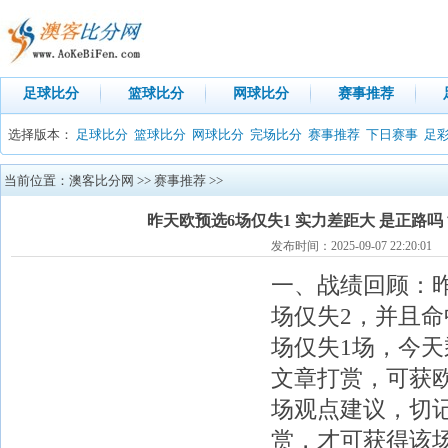
足球比分
篮球比分
网球比分
赛事推荐
选择版本：
足球比分
篮球比分
网球比分
完场比分
赛事推荐
下日赛事
足
901网球比分
体球网网球比分
90足球比分
捷报比分
雪缘园足球比分
体球网
当前位置：
澳客比分网
>>
赛事推荐
>>
昨天欧预选6场仅失1 实力差距大 是正路
发布时间：2025-09-07 22:20:01
一、战绩回顾：
场仅失2，并且命
场仅失1场，今
文章打赏，可获欧
场观点建议，切记
赏，才可获得该场