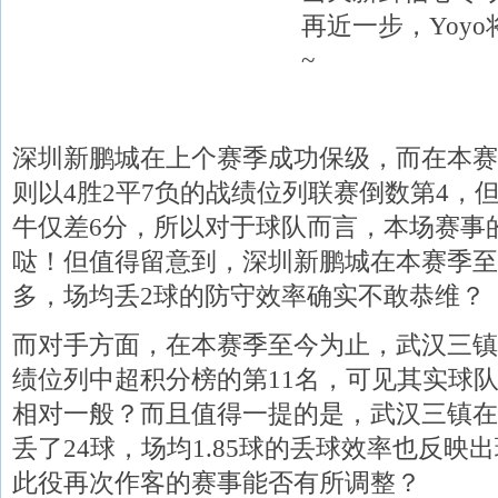
再近一步，Yoy
~
深圳新鹏城在上个赛季成功保级，而在本赛
则以4胜2平7负的战绩位列联赛倒数第4，
牛仅差6分，所以对于球队而言，本场赛事
哒！但值得留意到，深圳新鹏城在本赛季至
多，场均丢2球的防守效率确实不敢恭维？
而对手方面，在本赛季至今为止，武汉三镇
绩位列中超积分榜的第11名，可见其实球
相对一般？而且值得一提的是，武汉三镇在
丢了24球，场均1.85球的丢球效率也反映
此役再次作客的赛事能否有所调整？