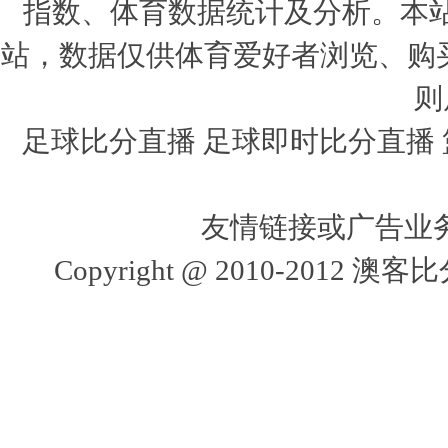
指数、体育数据统计及分析。本
站，数据仅供体育爱好者浏览、购买
则
足球比分直播 足球即时比分直播 
友情链接或广告业务合
Copyright @ 2010-2012 澳客比