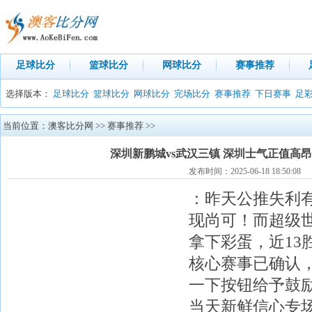
足球比分
篮球比分
网球比分
赛事推荐
选择版本：
足球比分
篮球比分
网球比分
完场比分
赛事推荐
下日赛事
足
901网球比分
体球网网球比分
90足球比分
捷报比分
雪缘园足球比分
体球网
当前位置：
澳客比分网
>>
赛事推荐
>>
深圳新鹏城vs武汉三镇 深圳士气正值高
发布时间：2025-06-18 18:50:08
：昨天公推失利有
现尚可！而超级
拿下彩蛋，近13
核心赛事已确认
一下按钮给予鼓励
当天新鲜信心专