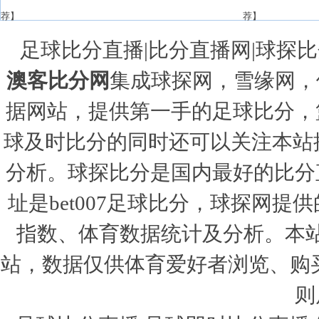
荐】
荐】
足球比分直播|比分直播网|球探比分
澳客比分网
集成球探网，雪缘网，
据网站，提供第一手的足球比分，
球及时比分的同时还可以关注本站
分析。球探比分是国内最好的比分
址是bet007足球比分，球探网
指数、体育数据统计及分析。本
站，数据仅供体育爱好者浏览、购买
则