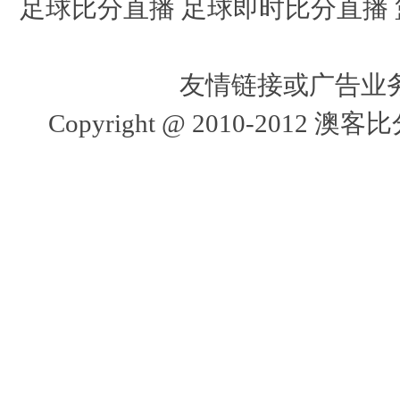
足球比分直播 足球即时比分直播 
友情链接或广告业务合
Copyright @ 2010-2012 澳客比