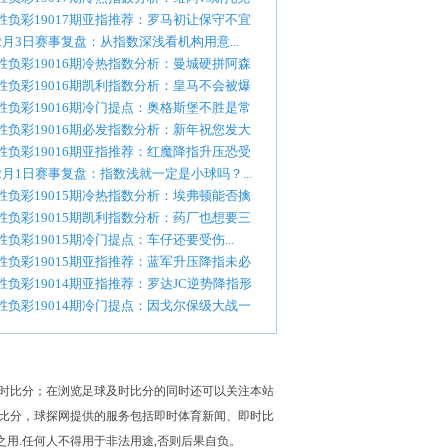
分胜负？...
胜负彩19017期亚指推荐：罗马初让保守不宜
持...
2月3日赛事复盘：从指数深浅看机构用意...
胜负彩19016期冷热指数分析：曼城硬拼阿森
..
胜负彩19016期凯利指数分析：皇马不会被爆
了...
胜负彩19016期冷门提点：奥格斯堡不胜是常
操作...
胜负彩19016期必发指数分析：新年祝您发大
..
胜负彩19016期亚指推荐：红魔降指升压恐受
击...
2月1日赛事复盘：指数浅就一定是小球吗？...
胜负彩19015期冷热指数分析：埃弗顿能否擒
？...
胜负彩19015期凯利指数分析：药厂也想要三
..
胜负彩19015期冷门提点：车仔还要受伤...
胜负彩19015期亚指推荐：蓝军升压降指未必
吃...
胜负彩19014期亚指推荐：罗达JC逆势降指形
不妙...
胜负彩19014期冷门提点：因戈尔保级大战一
即发...
及时比分；在浏览足球及时比分的同时还可以关注本站
球比分，球探网提供的服务包括即时体育新闻、即时比
用.任何人不得用于非法用途,否则后果自负。