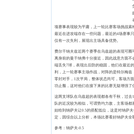
项赛事表现较为平庸，上一轮比赛客场挑战索格
最近在进攻端存在一些问题，最近的4场赛事
仅有一次失利，展现出主场具备优势。
费尔干纳夫兹近两个赛季在乌兹超的表现可圈可
离身前的曼干纳弗十分接近，因此战意方面不
端丢失7球，表现出后防的稳固，他们在最近的
利，上一轮赛事主场作战，对阵的是特尔梅兹，
零封对手，1次平局，整体状态尚可，客场方
功止颓，这对他们在接下来的比赛无疑增强了
这两支球队在乌兹超的表现都各有千秋，过去1
队的近况较为相似，可谓势均力敌，主客场都
始给到纳萨夫让0.5的搭配低位，这是对纳萨
定，因综合以上分析，本场比赛看好纳萨夫全
参考：纳萨夫-0.5