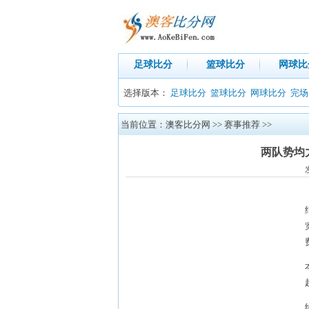
足球比分
篮球比分
网球比
选择版本：
足球比分
篮球比分
网球比分
完场
901网球比分
体球网网球比分
90足球比分
捷
当前位置：
澳客比分网
>>
赛事推荐
>>
两队势均