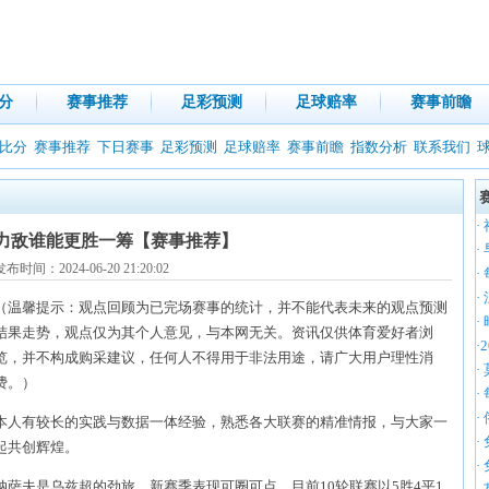
分
赛事推荐
足彩预测
足球赔率
赛事前瞻
比分
赛事推荐
下日赛事
足彩预测
足球赔率
赛事前瞻
指数分析
联系我们
报比分
雪缘园足球比分
体球网比分
大赢家比分
迅盈比分
8波比分
·
力敌谁能更胜一筹【赛事推荐】
事
·
发布时间：2024-06-20 21:20:02
·
事
·
（温馨提示：观点回顾为已完场赛事的统计，并不能代表未来的观点预测
事
·
结果走势，观点仅为其个人意见，与本网无关。资讯仅供体育爱好者浏
荐
·
览，并不构成购采建议，任何人不得用于非法用途，请广大用户理性消
点
·
费。）
事
·
荐
·
本人有较长的实践与数据一体经验，熟悉各大联赛的精准情报，与大家一
【
·
起共创辉煌。
3
·
纳萨夫是乌兹超的劲旅，新赛季表现可圈可点，目前10轮联赛以5胜4平1